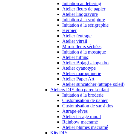
Initiation au lettering
Atelier fleurs de papier
Atelier linogravure
Initiation à la sculpture
Initiation à la sérigraphie
Herbier
Atelier feutrage
Atelier vitrail
Miroir fleurs séchées
Initiation à la mosaïque
Atelier tufting
Atelier Bojagi - Jogakbo
Atelier cyanotype
Atelier maroquinerie
Atelier Paper Art
Atelier suncatcher (attrape-soleil)
Ateliers DIY duo parent-enfant
Initiation à la broderie
Customisation de panier
Customisation de sac à dos
Attrape-rêves
Atelier tissage mural
Rainbow macramé
Atelier plumes macramé
Kits DIY