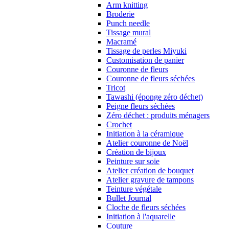
Arm knitting
Broderie
Punch needle
Tissage mural
Macramé
Tissage de perles Miyuki
Customisation de panier
Couronne de fleurs
Couronne de fleurs séchées
Tricot
Tawashi (éponge zéro déchet)
Peigne fleurs séchées
Zéro déchet : produits ménagers
Crochet
Initiation à la céramique
Atelier couronne de Noël
Création de bijoux
Peinture sur soie
Atelier création de bouquet
Atelier gravure de tampons
Teinture végétale
Bullet Journal
Cloche de fleurs séchées
Initiation à l'aquarelle
Couture