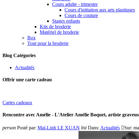
Cours adulte - trimestre
Cours d'initiation aux arts plastiques
Cours de couture
Stages enfants
Kits de broderie
Matériel de broderie
Box
Tout pour la broderie
Blog Catégories
Actualités
Offrir une carte cadeau
Cartes cadeaux
Rencontre avec Amélie - L'Atelier Amélie Boquet, artiste graveus
person
Posté par:
Maï-Linh LE XUAN
list
Dans:
Actualités

Sur:
ma