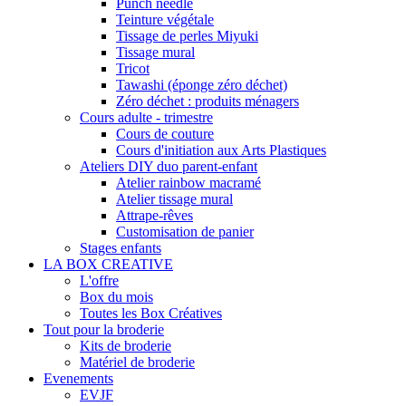
Punch needle
Teinture végétale
Tissage de perles Miyuki
Tissage mural
Tricot
Tawashi (éponge zéro déchet)
Zéro déchet : produits ménagers
Cours adulte - trimestre
Cours de couture
Cours d'initiation aux Arts Plastiques
Ateliers DIY duo parent-enfant
Atelier rainbow macramé
Atelier tissage mural
Attrape-rêves
Customisation de panier
Stages enfants
LA BOX CREATIVE
L'offre
Box du mois
Toutes les Box Créatives
Tout pour la broderie
Kits de broderie
Matériel de broderie
Evenements
EVJF