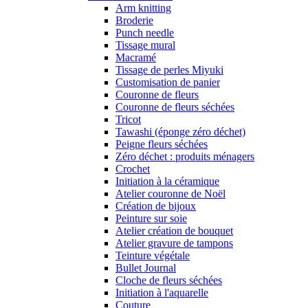
Arm knitting
Broderie
Punch needle
Tissage mural
Macramé
Tissage de perles Miyuki
Customisation de panier
Couronne de fleurs
Couronne de fleurs séchées
Tricot
Tawashi (éponge zéro déchet)
Peigne fleurs séchées
Zéro déchet : produits ménagers
Crochet
Initiation à la céramique
Atelier couronne de Noël
Création de bijoux
Peinture sur soie
Atelier création de bouquet
Atelier gravure de tampons
Teinture végétale
Bullet Journal
Cloche de fleurs séchées
Initiation à l'aquarelle
Couture