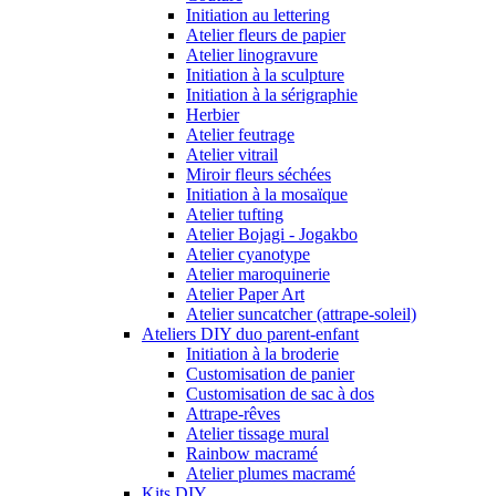
Initiation au lettering
Atelier fleurs de papier
Atelier linogravure
Initiation à la sculpture
Initiation à la sérigraphie
Herbier
Atelier feutrage
Atelier vitrail
Miroir fleurs séchées
Initiation à la mosaïque
Atelier tufting
Atelier Bojagi - Jogakbo
Atelier cyanotype
Atelier maroquinerie
Atelier Paper Art
Atelier suncatcher (attrape-soleil)
Ateliers DIY duo parent-enfant
Initiation à la broderie
Customisation de panier
Customisation de sac à dos
Attrape-rêves
Atelier tissage mural
Rainbow macramé
Atelier plumes macramé
Kits DIY