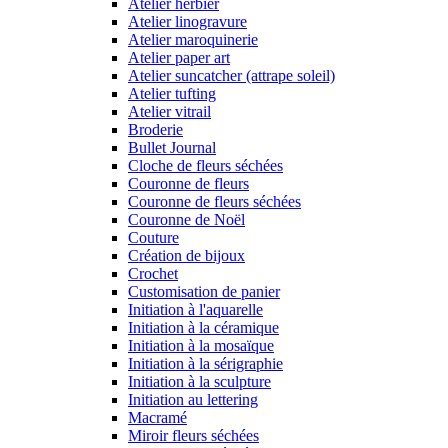
Atelier herbier
Atelier linogravure
Atelier maroquinerie
Atelier paper art
Atelier suncatcher (attrape soleil)
Atelier tufting
Atelier vitrail
Broderie
Bullet Journal
Cloche de fleurs séchées
Couronne de fleurs
Couronne de fleurs séchées
Couronne de Noël
Couture
Création de bijoux
Crochet
Customisation de panier
Initiation à l'aquarelle
Initiation à la céramique
Initiation à la mosaïque
Initiation à la sérigraphie
Initiation à la sculpture
Initiation au lettering
Macramé
Miroir fleurs séchées