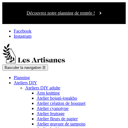
Découvrez notre planning de rentrée !
Facebook
Instagram
Basculer la navigation
☰
Planning
Ateliers DIY
Ateliers DIY adulte
Arm knitting
Atelier bojagi-jogakbo
Atelier création de bouquet
Atelier cyanotype
Atelier feutrage
Atelier fleurs de papier
Atelier gravure de tampons