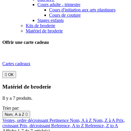
Cours adulte - trimestre
Cours d'initiation aux arts plastiques
Cours de couture
Stages enfants
Kits de broderie
Matériel de broderie
Offrir une carte cadeau
Cartes cadeaux

OK
Matériel de broderie
Il y a 7 produits.
Trier par:
Nom, A à Z

Ventes, ordre décroissant
Pertinence
Nom, A à Z
Nom, Z à A
Prix,
croissant
Prix, décroissant
Reference, A to Z
Reference, Z to A
Affiche 1-7 de 7 article(s)