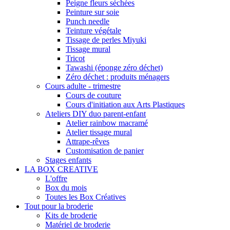
Peigne fleurs séchées
Peinture sur soie
Punch needle
Teinture végétale
Tissage de perles Miyuki
Tissage mural
Tricot
Tawashi (éponge zéro déchet)
Zéro déchet : produits ménagers
Cours adulte - trimestre
Cours de couture
Cours d'initiation aux Arts Plastiques
Ateliers DIY duo parent-enfant
Atelier rainbow macramé
Atelier tissage mural
Attrape-rêves
Customisation de panier
Stages enfants
LA BOX CREATIVE
L'offre
Box du mois
Toutes les Box Créatives
Tout pour la broderie
Kits de broderie
Matériel de broderie