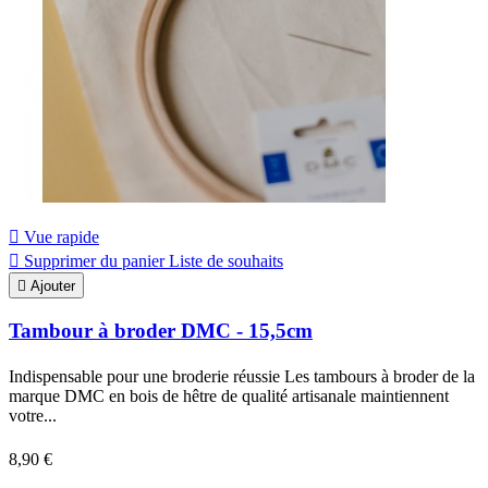

Vue rapide

Supprimer du panier
Liste de souhaits

Ajouter
Tambour à broder DMC - 15,5cm
Indispensable pour une broderie réussie Les tambours à broder de la
marque DMC en bois de hêtre de qualité artisanale maintiennent
votre...
8,90 €