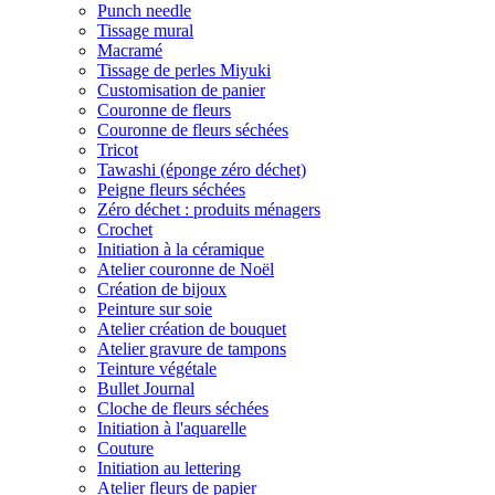
Punch needle
Tissage mural
Macramé
Tissage de perles Miyuki
Customisation de panier
Couronne de fleurs
Couronne de fleurs séchées
Tricot
Tawashi (éponge zéro déchet)
Peigne fleurs séchées
Zéro déchet : produits ménagers
Crochet
Initiation à la céramique
Atelier couronne de Noël
Création de bijoux
Peinture sur soie
Atelier création de bouquet
Atelier gravure de tampons
Teinture végétale
Bullet Journal
Cloche de fleurs séchées
Initiation à l'aquarelle
Couture
Initiation au lettering
Atelier fleurs de papier