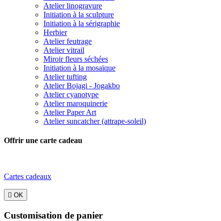
Atelier linogravure
Initiation à la sculpture
Initiation à la sérigraphie
Herbier
Atelier feutrage
Atelier vitrail
Miroir fleurs séchées
Initiation à la mosaïque
Atelier tufting
Atelier Bojagi - Jogakbo
Atelier cyanotype
Atelier maroquinerie
Atelier Paper Art
Atelier suncatcher (attrape-soleil)
Offrir une carte cadeau
Cartes cadeaux

OK
Customisation de panier