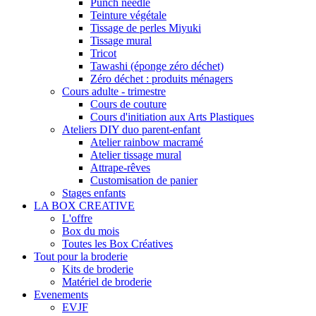
Punch needle
Teinture végétale
Tissage de perles Miyuki
Tissage mural
Tricot
Tawashi (éponge zéro déchet)
Zéro déchet : produits ménagers
Cours adulte - trimestre
Cours de couture
Cours d'initiation aux Arts Plastiques
Ateliers DIY duo parent-enfant
Atelier rainbow macramé
Atelier tissage mural
Attrape-rêves
Customisation de panier
Stages enfants
LA BOX CREATIVE
L'offre
Box du mois
Toutes les Box Créatives
Tout pour la broderie
Kits de broderie
Matériel de broderie
Evenements
EVJF