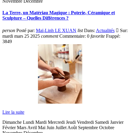
Novembre Décembre
La Terre, un Matériau Magique : Poterie, Céramique et
Sculpture – Quelles Différences ?
person
Posté par:
Maï-Linh LE XUAN
list
Dans:
Actualités

Sur:
mardi
mars
25
2025
comment
Commentaire:
0
favorite
Frappé:
3849
Lire la suite
Dimanche Lundi Mardi Mercredi Jeudi Vendredi Samedi Janvier
Février Mars Avril Mai Juin Juillet Août Septembre Octobre
Novembre Décembre