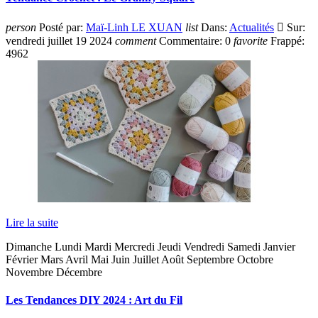
person
Posté par:
Maï-Linh LE XUAN
list
Dans:
Actualités

Sur:
vendredi
juillet
19
2024
comment
Commentaire:
0
favorite
Frappé:
4962
Lire la suite
Dimanche Lundi Mardi Mercredi Jeudi Vendredi Samedi Janvier
Février Mars Avril Mai Juin Juillet Août Septembre Octobre
Novembre Décembre
Les Tendances DIY 2024 : Art du Fil