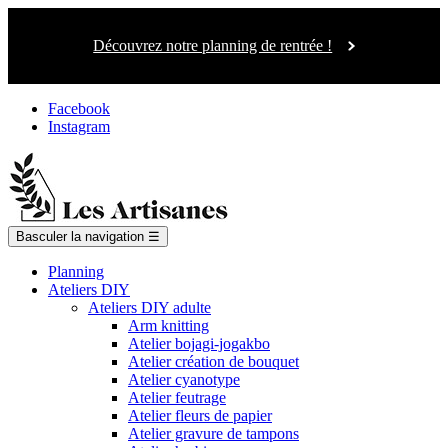
Découvrez notre planning de rentrée !
Facebook
Instagram
Basculer la navigation
☰
Planning
Ateliers DIY
Ateliers DIY adulte
Arm knitting
Atelier bojagi-jogakbo
Atelier création de bouquet
Atelier cyanotype
Atelier feutrage
Atelier fleurs de papier
Atelier gravure de tampons