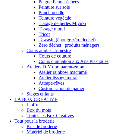
Peigne fleurs séchées
Peinture sur soie
Punch needle
Teinture végétale
Tissage de perles Miyuki
Tissage mural
Tricot
Tawashi (éponge zéro déchet)
Zéro déchet : produits ménagers
Cours adulte - trimestre
Cours de couture
Cours d'initiation aux Arts Plastiques
Ateliers DIY duo parent-enfant
Atelier rainbow macramé
Atelier tissage mural
Attrape-rêves
Customisation de panier
Stages enfants
LA BOX CREATIVE
L'offre
Box du mois
Toutes les Box Créatives
Tout pour la broderie
Kits de broderie
Matériel de broderie