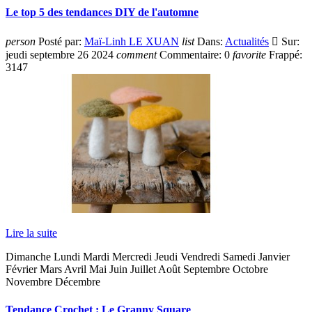
Le top 5 des tendances DIY de l'automne
person
Posté par:
Maï-Linh LE XUAN
list
Dans:
Actualités

Sur:
jeudi
septembre
26
2024
comment
Commentaire:
0
favorite
Frappé:
3147
Lire la suite
Dimanche Lundi Mardi Mercredi Jeudi Vendredi Samedi Janvier
Février Mars Avril Mai Juin Juillet Août Septembre Octobre
Novembre Décembre
Tendance Crochet : Le Granny Square