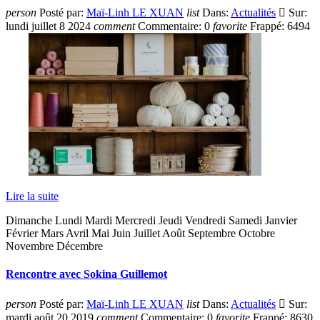
person
Posté par:
Maï-Linh LE XUAN
list
Dans:
Actualités

Sur:
lundi
juillet
8
2024
comment
Commentaire:
0
favorite
Frappé:
6494
Lire la suite
Dimanche Lundi Mardi Mercredi Jeudi Vendredi Samedi Janvier
Février Mars Avril Mai Juin Juillet Août Septembre Octobre
Novembre Décembre
Rencontre avec Sokina Guillemot
person
Posté par:
Maï-Linh LE XUAN
list
Dans:
Actualités

Sur:
mardi
août
20
2019
comment
Commentaire:
0
favorite
Frappé:
8630