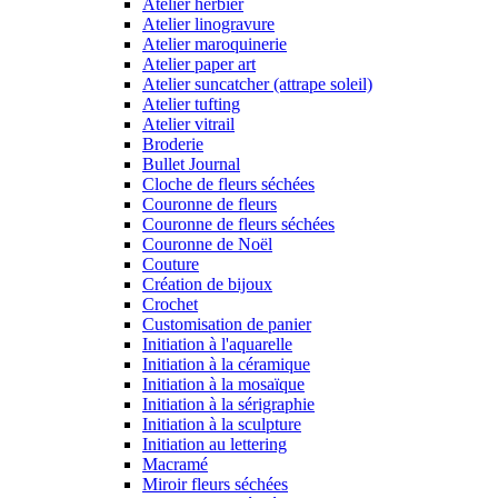
Atelier herbier
Atelier linogravure
Atelier maroquinerie
Atelier paper art
Atelier suncatcher (attrape soleil)
Atelier tufting
Atelier vitrail
Broderie
Bullet Journal
Cloche de fleurs séchées
Couronne de fleurs
Couronne de fleurs séchées
Couronne de Noël
Couture
Création de bijoux
Crochet
Customisation de panier
Initiation à l'aquarelle
Initiation à la céramique
Initiation à la mosaïque
Initiation à la sérigraphie
Initiation à la sculpture
Initiation au lettering
Macramé
Miroir fleurs séchées