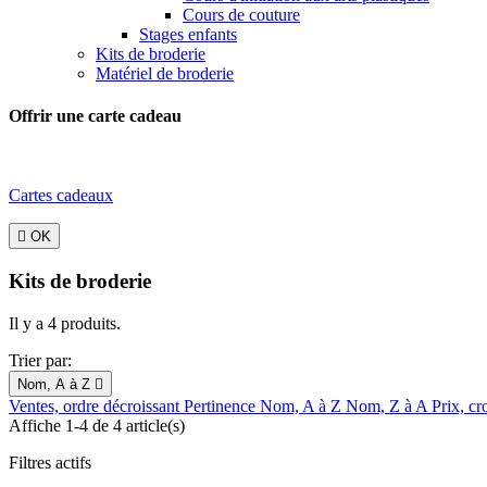
Cours de couture
Stages enfants
Kits de broderie
Matériel de broderie
Offrir une carte cadeau
Cartes cadeaux

OK
Kits de broderie
Il y a 4 produits.
Trier par:
Nom, A à Z

Ventes, ordre décroissant
Pertinence
Nom, A à Z
Nom, Z à A
Prix, cr
Affiche 1-4 de 4 article(s)
Filtres actifs