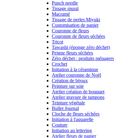
Punch needle
Tissage mural
Macramé
Tissage de perles Miyuki
Customisation de panier
Couronne de fleurs
Couronne de fleurs séchées
Tricot
Tawashi (éponge zéro déchet)
Peigne fleurs séchées
Zéro déchet : produits ménagers
Crochet
Initiation à la céramique
Atelier couronne de Noël
Création de bijoux
Peinture sur soie
Atelier création de bouquet
Atelier gravure de tampons
Teinture végétale
Bullet Journal
Cloche de fleurs séchées
Initiation à l'aquarelle
Couture
Initiation au lettering
Atelier fleurs de papier