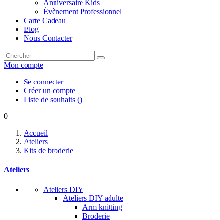
Anniversaire Kids
Évènement Professionnel
Carte Cadeau
Blog
Nous Contacter
Mon compte
Se connecter
Créer un compte
Liste de souhaits
(
)
0
Accueil
Ateliers
Kits de broderie
Ateliers
Ateliers DIY
Ateliers DIY adulte
Arm knitting
Broderie