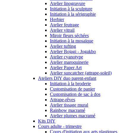
Atelier linogravure
Initiation à la sculpture
Initiation à la sérigraphie
Herbier
Atelier feutrage
Atelier vitrail
Miroir fleurs séchées
Initiation à la mosaïque
Atelier tufting
Atelier Bojagi - Jogakbo
Atelier cyanotype
Atelier maroquinerie
Atelier Paper Art
Atelier suncatcher (attrape-soleil)
Ateliers DIY duo parent-enfant
Initiation à la broderie
Customisation de panier
Customisation de sac à dos
Attrape-rêves
Atelier tissage mural
Rainbow macramé
Atelier plumes macramé
Kits DIY
Cours adulte - trimestre
Cours d'initiation aux arts plastiques