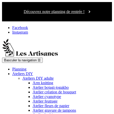
Découvrez notre planning de rentrée !
Facebook
Instagram
Basculer la navigation
☰
Planning
Ateliers DIY
Ateliers DIY adulte
Arm knitting
Atelier bojagi-jogakbo
Atelier création de bouquet
Atelier cyanotype
Atelier feutrage
Atelier fleurs de papier
Atelier gravure de tampons