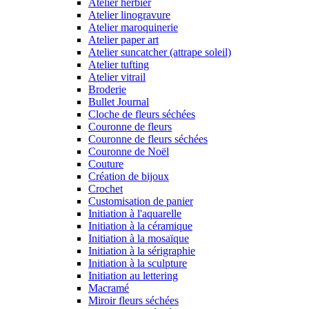
Atelier herbier
Atelier linogravure
Atelier maroquinerie
Atelier paper art
Atelier suncatcher (attrape soleil)
Atelier tufting
Atelier vitrail
Broderie
Bullet Journal
Cloche de fleurs séchées
Couronne de fleurs
Couronne de fleurs séchées
Couronne de Noël
Couture
Création de bijoux
Crochet
Customisation de panier
Initiation à l'aquarelle
Initiation à la céramique
Initiation à la mosaïque
Initiation à la sérigraphie
Initiation à la sculpture
Initiation au lettering
Macramé
Miroir fleurs séchées