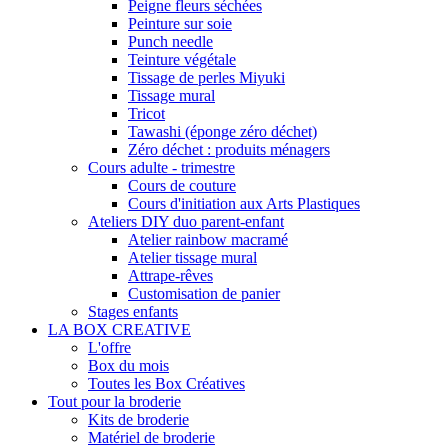
Peigne fleurs séchées
Peinture sur soie
Punch needle
Teinture végétale
Tissage de perles Miyuki
Tissage mural
Tricot
Tawashi (éponge zéro déchet)
Zéro déchet : produits ménagers
Cours adulte - trimestre
Cours de couture
Cours d'initiation aux Arts Plastiques
Ateliers DIY duo parent-enfant
Atelier rainbow macramé
Atelier tissage mural
Attrape-rêves
Customisation de panier
Stages enfants
LA BOX CREATIVE
L'offre
Box du mois
Toutes les Box Créatives
Tout pour la broderie
Kits de broderie
Matériel de broderie