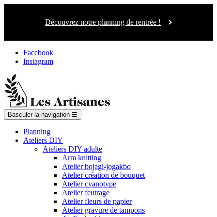
Découvrez notre planning de rentrée !
Facebook
Instagram
Basculer la navigation
☰
Planning
Ateliers DIY
Ateliers DIY adulte
Arm knitting
Atelier bojagi-jogakbo
Atelier création de bouquet
Atelier cyanotype
Atelier feutrage
Atelier fleurs de papier
Atelier gravure de tampons