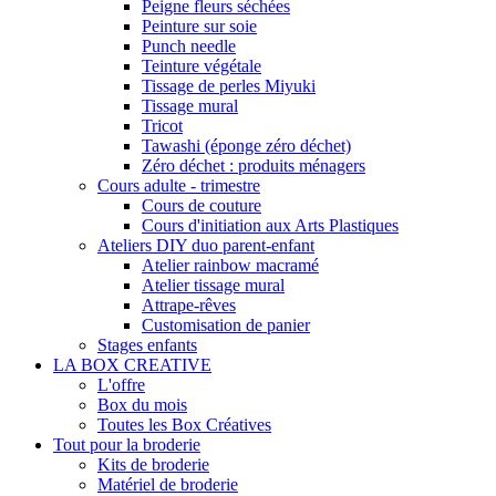
Peigne fleurs séchées
Peinture sur soie
Punch needle
Teinture végétale
Tissage de perles Miyuki
Tissage mural
Tricot
Tawashi (éponge zéro déchet)
Zéro déchet : produits ménagers
Cours adulte - trimestre
Cours de couture
Cours d'initiation aux Arts Plastiques
Ateliers DIY duo parent-enfant
Atelier rainbow macramé
Atelier tissage mural
Attrape-rêves
Customisation de panier
Stages enfants
LA BOX CREATIVE
L'offre
Box du mois
Toutes les Box Créatives
Tout pour la broderie
Kits de broderie
Matériel de broderie