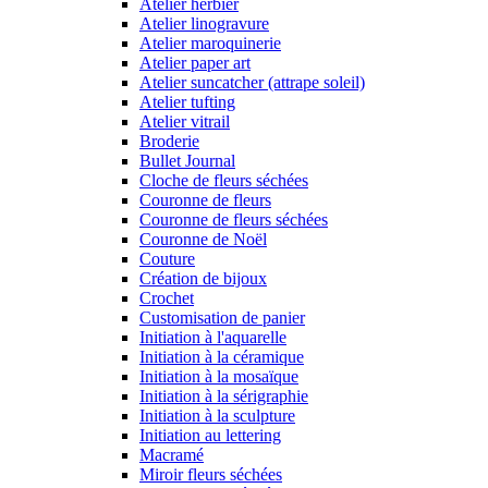
Atelier herbier
Atelier linogravure
Atelier maroquinerie
Atelier paper art
Atelier suncatcher (attrape soleil)
Atelier tufting
Atelier vitrail
Broderie
Bullet Journal
Cloche de fleurs séchées
Couronne de fleurs
Couronne de fleurs séchées
Couronne de Noël
Couture
Création de bijoux
Crochet
Customisation de panier
Initiation à l'aquarelle
Initiation à la céramique
Initiation à la mosaïque
Initiation à la sérigraphie
Initiation à la sculpture
Initiation au lettering
Macramé
Miroir fleurs séchées