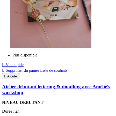
Plus disponible

Vue rapide

Supprimer du panier
Liste de souhaits

Ajouter
Atelier débutant lettering & doodling avec Amélie's
workshop
NIVEAU DEBUTANT
Durée : 2h